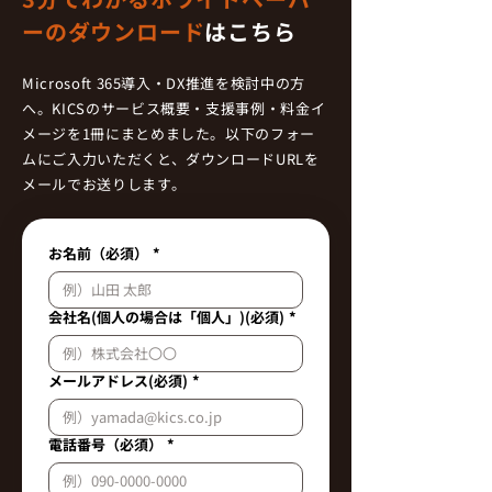
ーのダウンロード
はこちら
Microsoft 365導入・DX推進を検討中の方
へ。KICSのサービス概要・支援事例・料金イ
メージを1冊にまとめました。以下のフォー
ムにご入力いただくと、ダウンロードURLを
メールでお送りします。
お名前（必須）
*
会社名(個人の場合は「個人」)(必須)
*
メールアドレス(必須)
*
電話番号（必須）
*